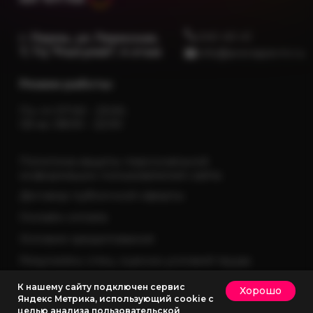
К нашему сайту подключен сервис
Хорошо
Яндекс Метрика, использующий cookie с
целью анализа пользовательской